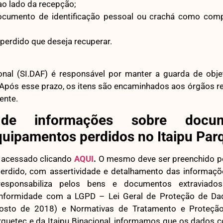
ao lado da recepção;
cumento de identificação pessoal ou crachá como com
 perdido que deseja recuperar.
ional (SI.DAF) é responsável por manter a guarda de obj
Após esse prazo, os itens são encaminhados aos órgãos r
ente.
 de informações sobre docum
quipamentos perdidos no Itaipu Par
r acessado clicando
AQUI
.
O mesmo deve ser preenchido pe
perdido, com assertividade e detalhamento das informaçõe
esponsabiliza pelos bens e documentos extraviad
nformidade com a LGPD – Lei Geral de Proteção de Da
osto de 2018) e Normativas de Tratamento e Proteçã
rquetec e da Itaipu Binacional, informamos que os dados 