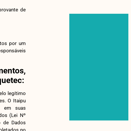
provante de
etos por um
esponsáveis
entos,
quetec:
lo legítimo
s. O Itaipu
os em suas
dos (Lei Nº
o de Dados
coletados no