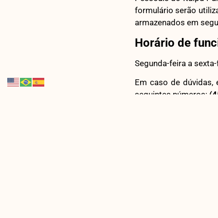
formulário serão utili
armazenados em segur
Horário de fun
Segunda-feira a sexta
Em caso de dúvidas, e
seguintes números:
(4
ANTERIOR
Veja Mais